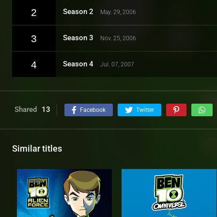
2
Season 2
May. 29, 2006
3
Season 3
Nov. 25, 2006
4
Season 4
Jul. 07, 2007
Shared
13
Facebook
Twitter
Similar titles