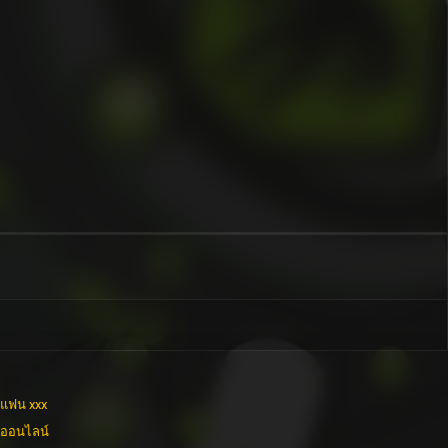
่แฟน xxx
งออนไลน์