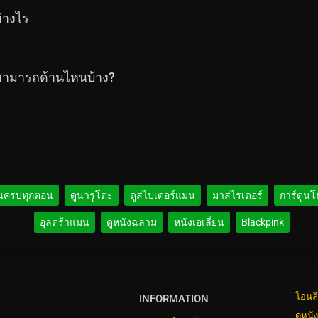
่างไร
มสามารถด้านไหนบ้าง?
นครบทุกตอน
ดูนารูโตะ
ดูสไปเดอร์แมน
มาสไรเดอร์
การ์ตูนโ
อุลตร้าแมน
ดูหนังฉลาม
หนังเอเลี่ยน
Blackpink
โอนลี
INFORMATION
ดูหนั