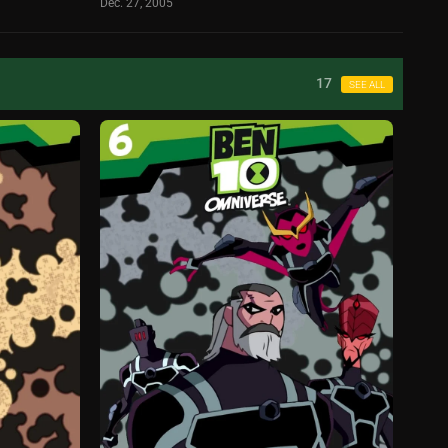
Dec. 27, 2005
17
SEE ALL