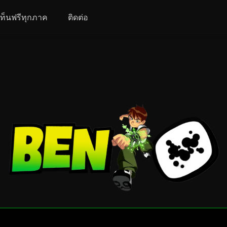
นเท็นฟรีทุกภาค
ติดต่อ