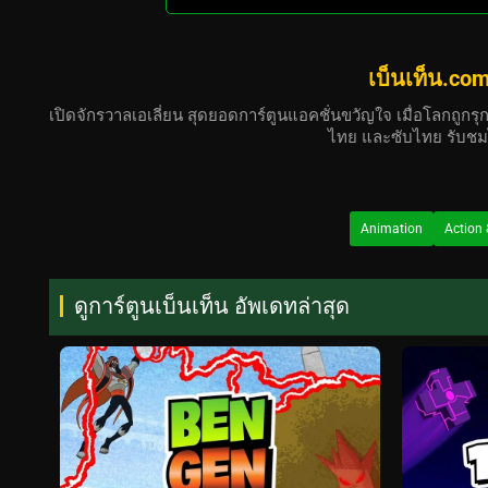
เบ็นเท็น.co
เปิดจักรวาลเอเลี่ยน สุดยอดการ์ตูนแอคชั่นขวัญใจ เมื่อโลกถูกรุกร
ไทย และซับไทย รับชมได
Animation
Action 
ดูการ์ตูนเบ็นเท็น อัพเดทล่าสุด