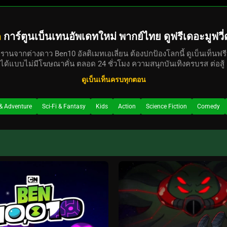
m
การ์ตูนเบ็นเทนอัพเดทใหม่ พากย์ไทย ดูฟรีเดอะมูฟวี่
านจากต่างดาว Ben10 อัลติเมทเอเลี่ยน ต้องปกป้องโลกนี้ ดูเบ็นเท็นฟรี ได
้แบบไม่มีโฆษณาคั่น ตลอด 24 ชั่วโมง ความสนุกบันเทิงครบรส ต่อสู้ ต
ดูเบ็นเท็นครบทุกตอน
& Adventure
Sci-Fi & Fantasy
Kids
Action
Science Fiction
Comedy