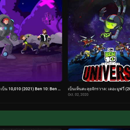
เบ็นเท็น ตอน เบ็น 10,010 (2021) Ben 10: Ben 10,010
Oct. 02, 2020