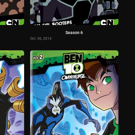
Season 6
Oct. 06, 2014