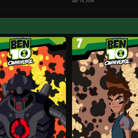
Apr. 18, 2008