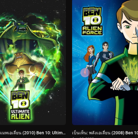
เบ็นเท็น: อัลติเมทเอเลี่ยน (2010) Ben 10: Ultimate Alien