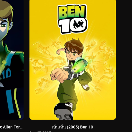
เบ็นเท็น: พลังเอเลี่ยน (2008) Ben 10: Alien Force
เบ็นเท็น (2005) Ben 10