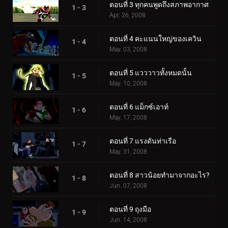
ตอนที่ 3 ทุกคนพูดถึงสภาพอากาศ
1 - 3
Apr. 26, 2008
ตอนที่ 4 คะแนนใหญ่ของเควิน
1 - 4
May. 03, 2008
ตอนที่ 5 แวววาวทั้งหมดนั้น
1 - 5
May. 10, 2008
ตอนที่ 6 แม็กซ์เอาท์
1 - 6
May. 17, 2008
ตอนที่ 7 แรงดันท่าเรือ
1 - 7
May. 31, 2008
ตอนที่ 8 สาวน้อยทำมาจากอะไร?
1 - 8
Jun. 07, 2008
ตอนที่ 9 ถุงมือ
1 - 9
Jun. 14, 2008